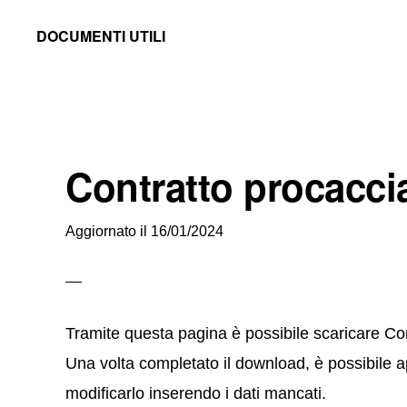
Skip
Skip
Skip
DOCUMENTI UTILI
to
to
to
Modelli
primary
main
primary
-
navigation
content
sidebar
Fac
Simile
Contratto procaccia
e
Documenti
Aggiornato il
16/01/2024
da
Stampare
Tramite questa pagina è possibile scaricare Con
Una volta completato il download, è possibile apr
modificarlo inserendo i dati mancati.