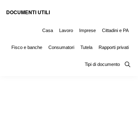
Skip
Skip
Skip
DOCUMENTI UTILI
to
to
to
Modelli
primary
main
primary
-
Casa
Lavoro
Imprese
Cittadini e PA
navigation
content
sidebar
Fac
Fisco e banche
Consumatori
Tutela
Rapporti privati
Simile
e
Show
Tipi di documento
Searc
Documenti
da
Stampare