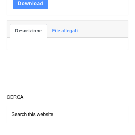
Download
Descrizione
File allegati
Primary
CERCA
Sidebar
Search
this
website