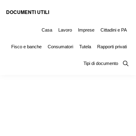
Skip
Skip
Skip
DOCUMENTI UTILI
to
to
to
Modelli
primary
main
primary
-
Casa
Lavoro
Imprese
Cittadini e PA
navigation
content
sidebar
Fac
Fisco e banche
Consumatori
Tutela
Rapporti privati
Simile
e
Show
Tipi di documento
Searc
Documenti
da
Stampare