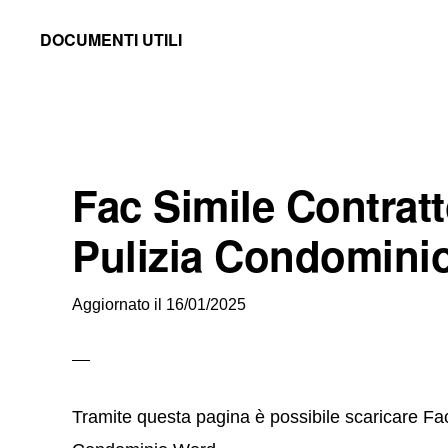
Skip
Skip
Skip
DOCUMENTI UTILI
to
to
to
Modelli
primary
main
primary
-
navigation
content
sidebar
Fac
Simile
Fac Simile Contratt
e
Documenti
Pulizia Condomini
da
Stampare
Aggiornato il
16/01/2025
Tramite questa pagina è possibile scaricare Fac 