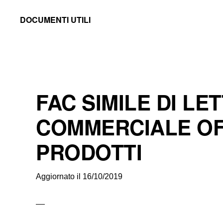
Skip
Skip
Skip
DOCUMENTI UTILI
to
to
to
Modelli
primary
main
primary
-
navigation
content
sidebar
Fac
Simile
FAC SIMILE DI LE
e
Documenti
COMMERCIALE O
da
PRODOTTI
Stampare
Aggiornato il
16/10/2019