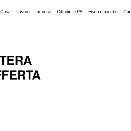
Casa
Lavoro
Imprese
Cittadini e PA
Fisco e banche
Con
TTERA
FFERTA