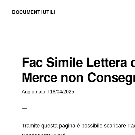
Skip
Skip
Skip
DOCUMENTI UTILI
to
to
to
Modelli
primary
main
primary
-
navigation
content
sidebar
Fac
Simile
Fac Simile Lettera d
e
Documenti
Merce non Conseg
da
Stampare
Aggiornato il
18/04/2025
Tramite questa pagina è possibile scaricare Fac