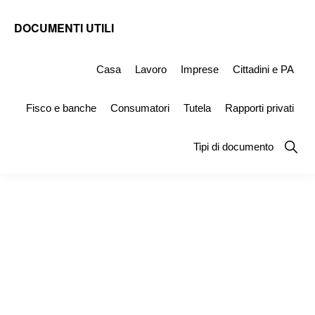
Skip
Skip
Skip
DOCUMENTI UTILI
to
to
to
Modelli
primary
main
primary
-
Casa
Lavoro
Imprese
Cittadini e PA
navigation
content
sidebar
Fac
Fisco e banche
Consumatori
Tutela
Rapporti privati
Simile
e
Show
Tipi di documento
Searc
Documenti
da
Stampare