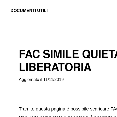
Skip
Skip
Skip
DOCUMENTI UTILI
to
to
to
Modelli
primary
main
primary
-
navigation
content
sidebar
Fac
Simile
FAC SIMILE QUIE
e
Documenti
LIBERATORIA
da
Stampare
Aggiornato il
11/11/2019
Tramite questa pagina è possibile scaricar