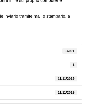
ire il file sul proprio computer e
e inviarlo tramite mail o stamparlo, a
16901
1
11/11/2019
11/11/2019