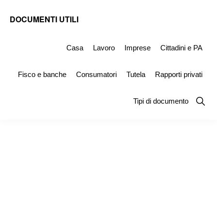
Skip
Skip
Skip
DOCUMENTI UTILI
to
to
to
Modelli
primary
main
primary
-
Casa
Lavoro
Imprese
Cittadini e PA
navigation
content
sidebar
Fac
Fisco e banche
Consumatori
Tutela
Rapporti privati
Simile
e
Show
Tipi di documento
Searc
Documenti
da
Stampare