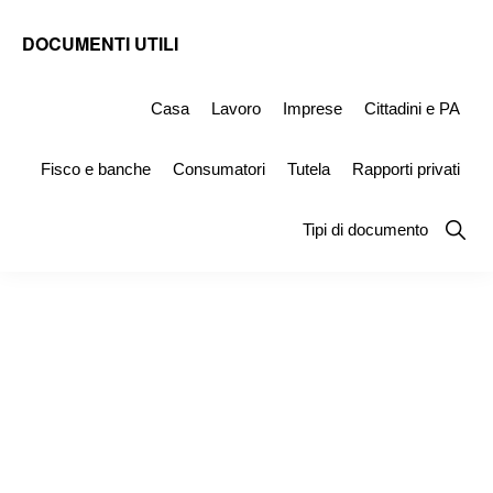
Skip
Skip
Skip
DOCUMENTI UTILI
to
to
to
Modelli
primary
main
primary
-
Casa
Lavoro
Imprese
Cittadini e PA
navigation
content
sidebar
Fac
Fisco e banche
Consumatori
Tutela
Rapporti privati
Simile
e
Show
Tipi di documento
Searc
Documenti
da
Stampare