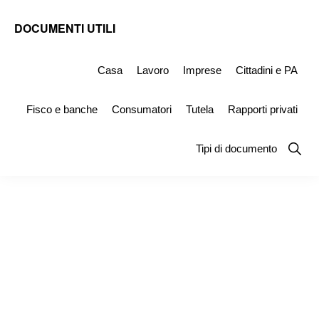
Skip
Skip
Skip
DOCUMENTI UTILI
to
to
to
Modelli
primary
main
primary
-
Casa
Lavoro
Imprese
Cittadini e PA
navigation
content
sidebar
Fac
Fisco e banche
Consumatori
Tutela
Rapporti privati
Simile
e
Show
Tipi di documento
Searc
Documenti
da
Stampare