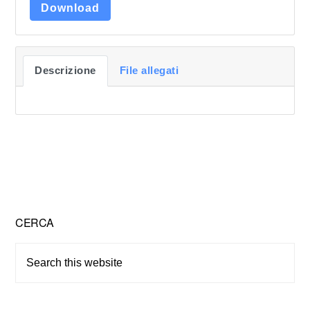
Download
Descrizione
File allegati
Primary
CERCA
Sidebar
Search
this
website