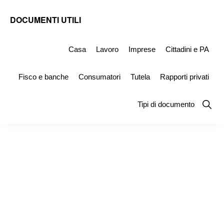
Skip
Skip
Skip
DOCUMENTI UTILI
to
to
to
Modelli
primary
main
primary
-
Casa
Lavoro
Imprese
Cittadini e PA
navigation
content
sidebar
Fac
Fisco e banche
Consumatori
Tutela
Rapporti privati
Simile
e
Show
Tipi di documento
Searc
Documenti
da
Stampare