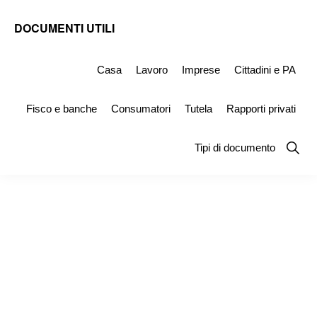
Skip
Skip
Skip
DOCUMENTI UTILI
to
to
to
Modelli
primary
main
primary
-
Casa
Lavoro
Imprese
Cittadini e PA
navigation
content
sidebar
Fac
Fisco e banche
Consumatori
Tutela
Rapporti privati
Simile
e
Show
Tipi di documento
Searc
Documenti
da
Stampare