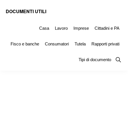
Skip
Skip
Skip
DOCUMENTI UTILI
to
to
to
Modelli
primary
main
primary
-
Casa
Lavoro
Imprese
Cittadini e PA
navigation
content
sidebar
Fac
Fisco e banche
Consumatori
Tutela
Rapporti privati
Simile
e
Show
Tipi di documento
Searc
Documenti
da
Stampare