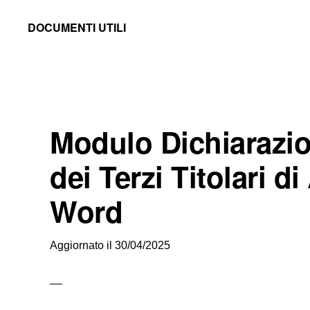
Skip
Skip
Skip
DOCUMENTI UTILI
to
to
to
Modelli
primary
main
primary
-
navigation
content
sidebar
Fac
Simile
Modulo Dichiarazi
e
Documenti
dei Terzi Titolari di 
da
Word
Stampare
Aggiornato il
30/04/2025