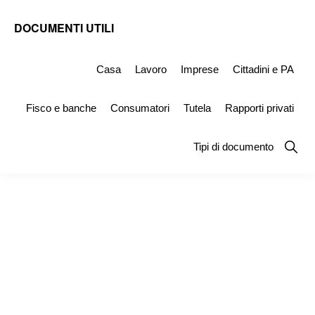
Skip
Skip
Skip
DOCUMENTI UTILI
to
to
to
Modelli
primary
main
primary
-
Casa
Lavoro
Imprese
Cittadini e PA
navigation
content
sidebar
Fac
Fisco e banche
Consumatori
Tutela
Rapporti privati
Simile
e
Show
Tipi di documento
Searc
Documenti
da
Stampare