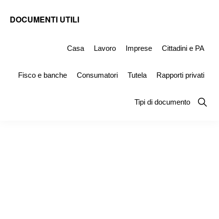
Skip
Skip
Skip
DOCUMENTI UTILI
to
to
to
Modelli
primary
main
primary
-
Casa
Lavoro
Imprese
Cittadini e PA
navigation
content
sidebar
Fac
Fisco e banche
Consumatori
Tutela
Rapporti privati
Simile
e
Show
Tipi di documento
Searc
Documenti
da
Stampare