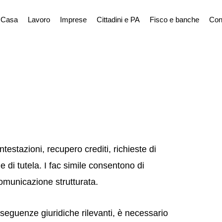
Casa
Lavoro
Imprese
Cittadini e PA
Fisco e banche
Con
testazioni, recupero crediti, richieste di
me di tutela. I fac simile consentono di
 comunicazione strutturata.
eguenze giuridiche rilevanti, è necessario