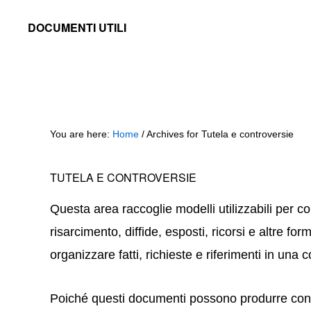
Skip
Skip
Skip
DOCUMENTI UTILI
to
to
to
Modelli
primary
main
primary
-
navigation
content
sidebar
Fac
Simile
You are here:
Home
/
Archives for Tutela e controversie
e
Documenti
TUTELA E CONTROVERSIE
da
Stampare
Questa area raccoglie modelli utilizzabili per con
risarcimento, diffide, esposti, ricorsi e altre for
organizzare fatti, richieste e riferimenti in una
Poiché questi documenti possono produrre cons