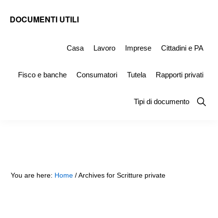
Skip
Skip
Skip
DOCUMENTI UTILI
to
to
to
Modelli
primary
main
primary
-
Casa
Lavoro
Imprese
Cittadini e PA
navigation
content
sidebar
Fac
Fisco e banche
Consumatori
Tutela
Rapporti privati
Simile
e
Show
Tipi di documento
Searc
Documenti
da
Stampare
You are here:
Home
/
Archives for Scritture private