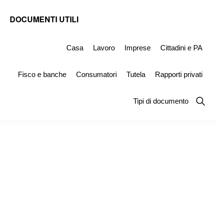
Skip
Skip
Skip
DOCUMENTI UTILI
to
to
to
Modelli
primary
main
primary
-
Casa
Lavoro
Imprese
Cittadini e PA
navigation
content
sidebar
Fac
Fisco e banche
Consumatori
Tutela
Rapporti privati
Simile
e
Show
Tipi di documento
Searc
Documenti
da
Stampare