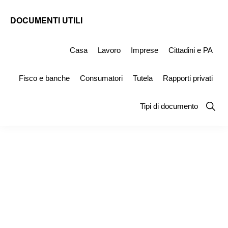
Skip
Skip
DOCUMENTI UTILI
to
to
Modelli
primary
main
-
Casa
Lavoro
Imprese
Cittadini e PA
navigation
content
Fac
Fisco e banche
Consumatori
Tutela
Rapporti privati
Simile
e
Show
Tipi di documento
Searc
Documenti
da
Stampare