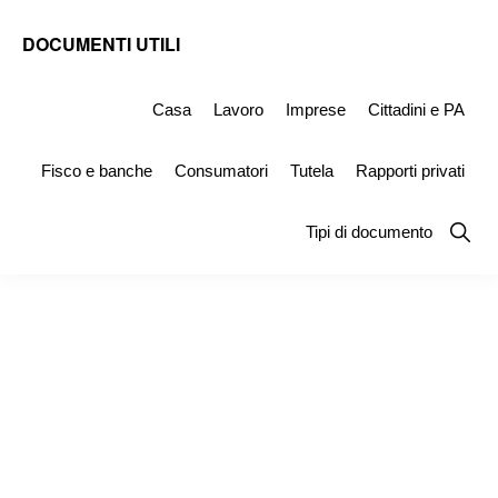
Skip
Skip
Skip
DOCUMENTI UTILI
to
to
to
Modelli
primary
main
primary
-
Casa
Lavoro
Imprese
Cittadini e PA
navigation
content
sidebar
Fac
Fisco e banche
Consumatori
Tutela
Rapporti privati
Simile
e
Show
Tipi di documento
Searc
Documenti
da
Stampare