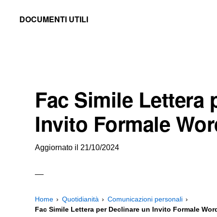
Skip
Skip
Skip
DOCUMENTI UTILI
to
to
to
Modelli
primary
main
primary
-
navigation
content
sidebar
Fac
Simile
Fac Simile Lettera 
e
Documenti
Invito Formale Wo
da
Stampare
Aggiornato il
21/10/2024
Home
Quotidianità
Comunicazioni personali
Fac Simile Lettera per Declinare un Invito Formale Wor