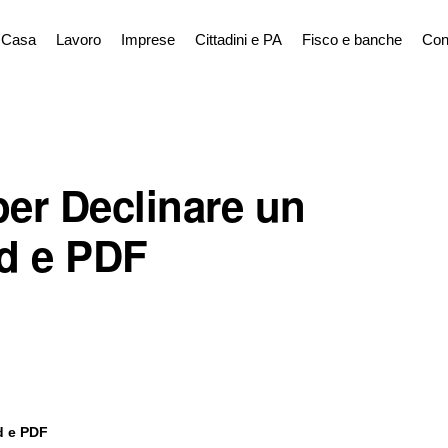
Casa
Lavoro
Imprese
Cittadini e PA
Fisco e banche
Con
per Declinare un
rd e PDF
d e PDF