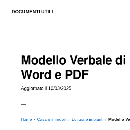
Skip
Skip
Skip
DOCUMENTI UTILI
to
to
to
Modelli
primary
main
primary
-
navigation
content
sidebar
Fac
Simile
Modello Verbale di
e
Documenti
Word e PDF
da
Stampare
Aggiornato il
10/03/2025
Home
Casa e immobili
Edilizia e impianti
Modello Ve