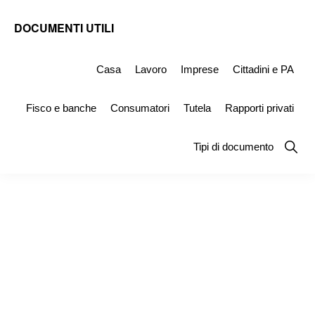
Skip
Skip
Skip
DOCUMENTI UTILI
to
to
to
Modelli
primary
main
primary
-
Casa
Lavoro
Imprese
Cittadini e PA
navigation
content
sidebar
Fac
Fisco e banche
Consumatori
Tutela
Rapporti privati
Simile
e
Show
Tipi di documento
Searc
Documenti
da
Stampare