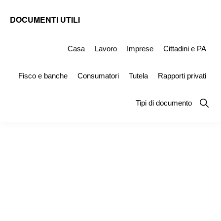
Skip
Skip
Skip
DOCUMENTI UTILI
to
to
to
Modelli
primary
main
primary
-
Casa
Lavoro
Imprese
Cittadini e PA
navigation
content
sidebar
Fac
Fisco e banche
Consumatori
Tutela
Rapporti privati
Simile
e
Show
Tipi di documento
Searc
Documenti
da
Stampare