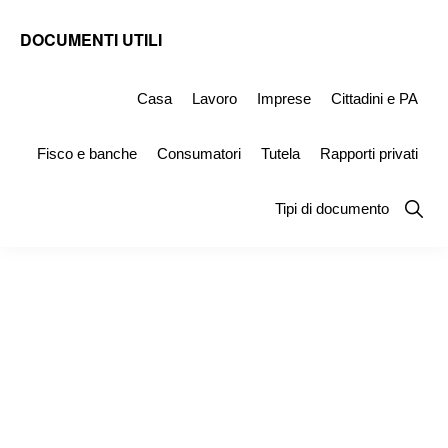
Skip
Skip
Skip
DOCUMENTI UTILI
to
to
to
Modelli
primary
main
primary
-
Casa
Lavoro
Imprese
Cittadini e PA
navigation
content
sidebar
Fac
Fisco e banche
Consumatori
Tutela
Rapporti privati
Simile
e
Show
Tipi di documento
Searc
Documenti
da
Stampare