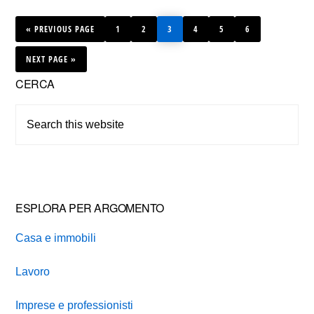
GO
PAGE
PAGE
PAGE
PAGE
PAGE
PAGE
«
TO
PREVIOUS PAGE
1
2
3
4
5
6
GO
TO
NEXT PAGE »
Primary
CERCA
Sidebar
Search
this
website
ESPLORA PER ARGOMENTO
Casa e immobili
Lavoro
Imprese e professionisti