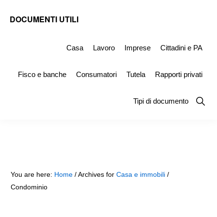
Skip
Skip
Skip
DOCUMENTI UTILI
to
to
to
Modelli
primary
main
primary
-
Casa
Lavoro
Imprese
Cittadini e PA
navigation
content
sidebar
Fac
Fisco e banche
Consumatori
Tutela
Rapporti privati
Simile
e
Show
Tipi di documento
Searc
Documenti
da
Stampare
You are here:
Home
/
Archives for
Casa e immobili
/
Condominio