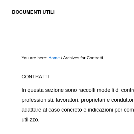
Skip
Skip
Skip
DOCUMENTI UTILI
to
to
to
Modelli
primary
main
primary
-
navigation
content
sidebar
Fac
Simile
You are here:
Home
/
Archives for Contratti
e
Documenti
CONTRATTI
da
Stampare
In questa sezione sono raccolti modelli di contrat
professionisti, lavoratori, proprietari e condutt
adattare al caso concreto e indicazioni per co
utilizzo.