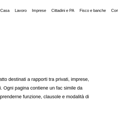
Casa
Lavoro
Imprese
Cittadini e PA
Fisco e banche
Con
to destinati a rapporti tra privati, imprese,
ori. Ogni pagina contiene un fac simile da
mprenderne funzione, clausole e modalità di