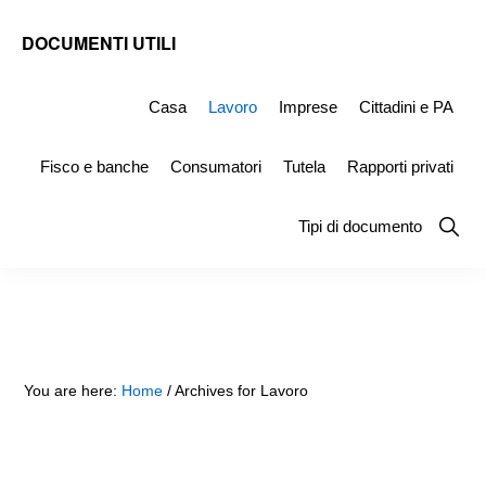
Skip
Skip
Skip
DOCUMENTI UTILI
to
to
to
Modelli
primary
main
primary
-
Casa
Lavoro
Imprese
Cittadini e PA
navigation
content
sidebar
Fac
Fisco e banche
Consumatori
Tutela
Rapporti privati
Simile
e
Show
Tipi di documento
Searc
Documenti
da
Stampare
You are here:
Home
/
Archives for Lavoro