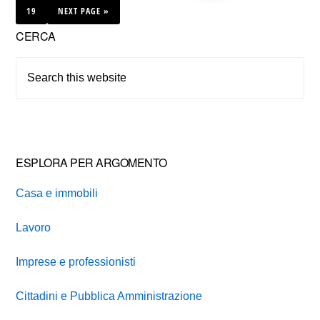
pages
pages
PAGE
GO
19
TO
NEXT PAGE »
omitted
omitte
Primary
CERCA
Sidebar
Search
this
website
ESPLORA PER ARGOMENTO
Casa e immobili
Lavoro
Imprese e professionisti
Cittadini e Pubblica Amministrazione