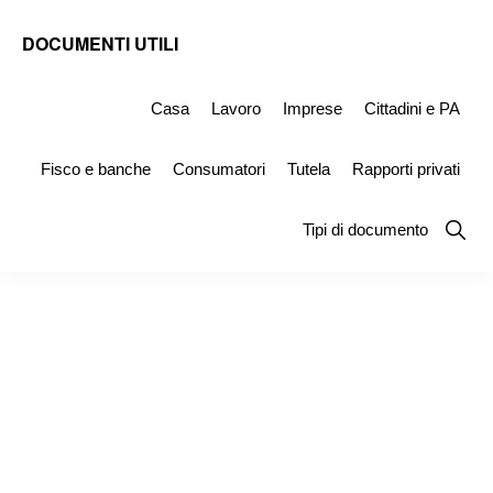
Skip
Skip
Skip
DOCUMENTI UTILI
to
to
to
Modelli
primary
main
primary
-
Casa
Lavoro
Imprese
Cittadini e PA
navigation
content
sidebar
Fac
Fisco e banche
Consumatori
Tutela
Rapporti privati
Simile
e
Show
Tipi di documento
Searc
Documenti
da
Stampare