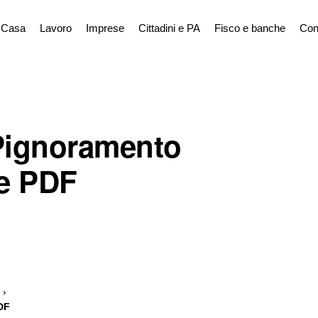
Casa
Lavoro
Imprese
Cittadini e PA
Fisco e banche
Con
 Pignoramento
 e PDF
DF