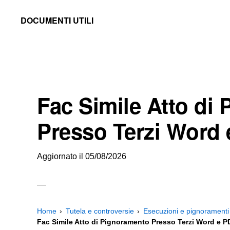
Skip
Skip
Skip
DOCUMENTI UTILI
to
to
to
Modelli
primary
main
primary
-
navigation
content
sidebar
Fac
Simile
Fac Simile Atto di
e
Documenti
Presso Terzi Word
da
Stampare
Aggiornato il
05/08/2026
Home
Tutela e controversie
Esecuzioni e pignoramenti
Fac Simile Atto di Pignoramento Presso Terzi Word e P