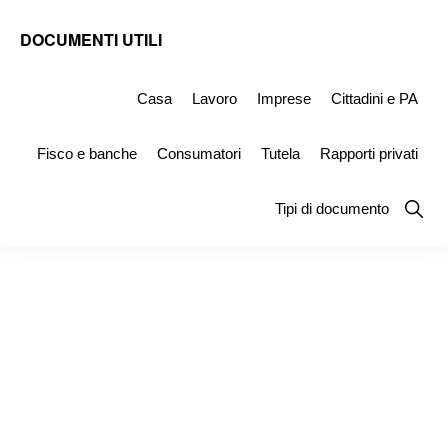
Skip
Skip
Skip
DOCUMENTI UTILI
to
to
to
Modelli
primary
main
primary
-
Casa
Lavoro
Imprese
Cittadini e PA
navigation
content
sidebar
Fac
Fisco e banche
Consumatori
Tutela
Rapporti privati
Simile
e
Show
Tipi di documento
Searc
Documenti
da
Stampare