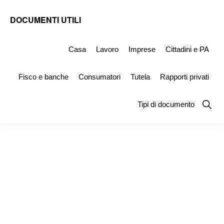
Skip
Skip
Skip
DOCUMENTI UTILI
to
to
to
Modelli
primary
main
primary
-
Casa
Lavoro
Imprese
Cittadini e PA
navigation
content
sidebar
Fac
Fisco e banche
Consumatori
Tutela
Rapporti privati
Simile
e
Show
Tipi di documento
Searc
Documenti
da
Stampare