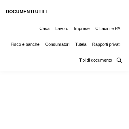
Skip
Skip
Skip
DOCUMENTI UTILI
to
to
to
Modelli
primary
main
primary
-
Casa
Lavoro
Imprese
Cittadini e PA
navigation
content
sidebar
Fac
Fisco e banche
Consumatori
Tutela
Rapporti privati
Simile
e
Show
Tipi di documento
Searc
Documenti
da
Stampare