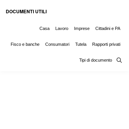
Skip
Skip
Skip
DOCUMENTI UTILI
to
to
to
Modelli
primary
main
primary
-
Casa
Lavoro
Imprese
Cittadini e PA
navigation
content
sidebar
Fac
Fisco e banche
Consumatori
Tutela
Rapporti privati
Simile
e
Show
Tipi di documento
Searc
Documenti
da
Stampare