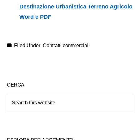
Destinazione Urbanistica Terreno Agricolo
Word e PDF
Filed Under:
Contratti commerciali
Primary
CERCA
Sidebar
Search
this
website
ESPLORA PER ARGOMENTO