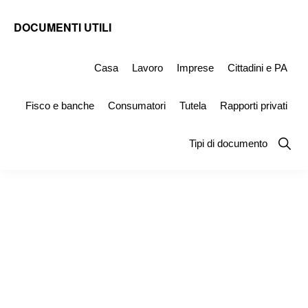
Skip
Skip
Skip
DOCUMENTI UTILI
to
to
to
Modelli
primary
main
primary
-
Casa
Lavoro
Imprese
Cittadini e PA
navigation
content
sidebar
Fac
Fisco e banche
Consumatori
Tutela
Rapporti privati
Simile
e
Show
Tipi di documento
Searc
Documenti
da
Stampare