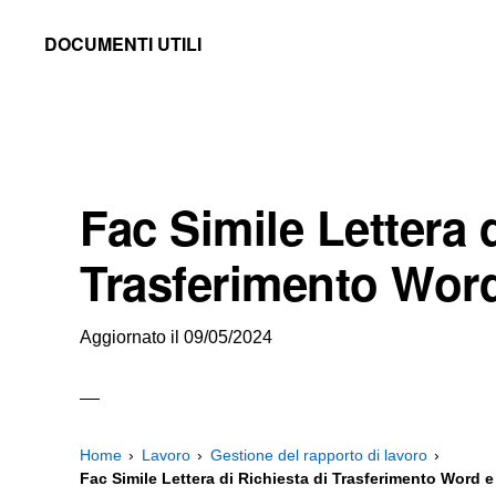
Skip
Skip
Skip
DOCUMENTI UTILI
to
to
to
Modelli
primary
main
primary
-
navigation
content
sidebar
Fac
Simile
Fac Simile Lettera d
e
Documenti
Trasferimento Wor
da
Stampare
Aggiornato il
09/05/2024
Home
Lavoro
Gestione del rapporto di lavoro
Fac Simile Lettera di Richiesta di Trasferimento Word 