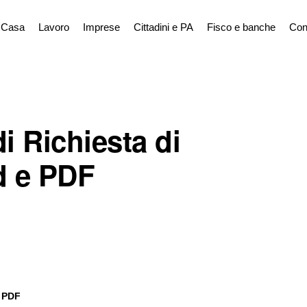
Casa
Lavoro
Imprese
Cittadini e PA
Fisco e banche
Con
i Richiesta di
d e PDF
e PDF