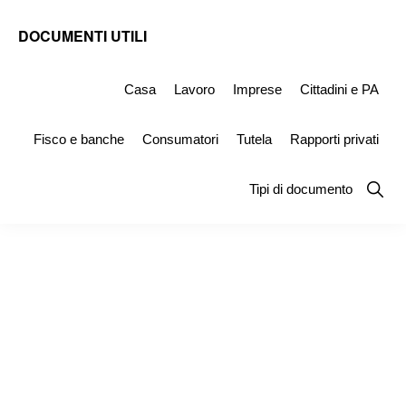
Skip
Skip
Skip
DOCUMENTI UTILI
to
to
to
Modelli
primary
main
primary
-
Casa
Lavoro
Imprese
Cittadini e PA
navigation
content
sidebar
Fac
Fisco e banche
Consumatori
Tutela
Rapporti privati
Simile
e
Show
Tipi di documento
Searc
Documenti
da
Stampare