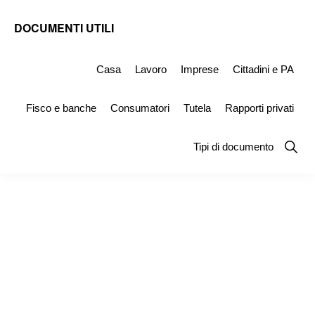
Skip
Skip
Skip
DOCUMENTI UTILI
to
to
to
Modelli
primary
main
primary
-
Casa
Lavoro
Imprese
Cittadini e PA
navigation
content
sidebar
Fac
Fisco e banche
Consumatori
Tutela
Rapporti privati
Simile
e
Show
Tipi di documento
Searc
Documenti
da
Stampare