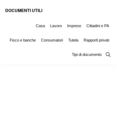
Skip
Skip
Skip
DOCUMENTI UTILI
to
to
to
Modelli
primary
main
primary
-
Casa
Lavoro
Imprese
Cittadini e PA
navigation
content
sidebar
Fac
Fisco e banche
Consumatori
Tutela
Rapporti privati
Simile
e
Show
Tipi di documento
Searc
Documenti
da
Stampare