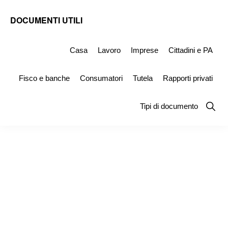
Skip
Skip
Skip
DOCUMENTI UTILI
to
to
to
Modelli
primary
main
primary
-
Casa
Lavoro
Imprese
Cittadini e PA
navigation
content
sidebar
Fac
Fisco e banche
Consumatori
Tutela
Rapporti privati
Simile
e
Show
Tipi di documento
Searc
Documenti
da
Stampare