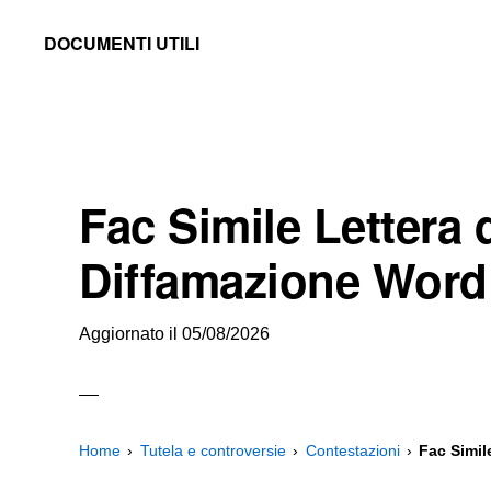
Skip
Skip
Skip
DOCUMENTI UTILI
to
to
to
Modelli
primary
main
primary
-
navigation
content
sidebar
Fac
Simile
Fac Simile Lettera d
e
Documenti
Diffamazione Word
da
Stampare
Aggiornato il
05/08/2026
Home
Tutela e controversie
Contestazioni
Fac Simil