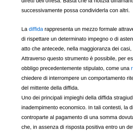
diretti dell’offesa. Basta che la notizia diffa
successivamente possa condividerla con altri.
La
diffida
rappresenta un mezzo formale attrave
di rispettare un determinato impegno o di astene
atto che antecede, nella maggioranza dei casi, 
Attraverso questo strumento è possibile, per e
obbligo precedentemente stipulato, come una
chiedere di interrompere un comportamento rit
del mittente della diffida.
Uno dei principali impieghi della diffida stragiud
inadempimento economico. In tali contesti, la di
controparte al pagamento di una somma dovuta.
che, in assenza di risposta positiva entro un d