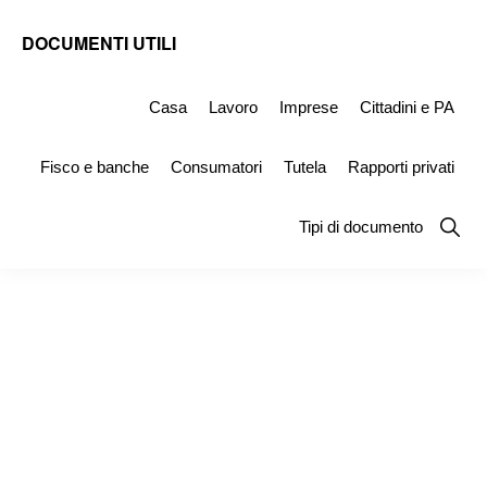
Skip
Skip
Skip
DOCUMENTI UTILI
to
to
to
Modelli
primary
main
primary
-
Casa
Lavoro
Imprese
Cittadini e PA
navigation
content
sidebar
Fac
Fisco e banche
Consumatori
Tutela
Rapporti privati
Simile
e
Show
Tipi di documento
Searc
Documenti
da
Stampare