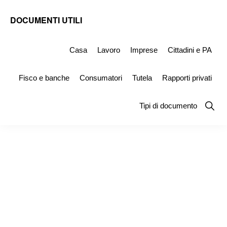
Skip
Skip
Skip
DOCUMENTI UTILI
to
to
to
Modelli
primary
main
primary
-
Casa
Lavoro
Imprese
Cittadini e PA
navigation
content
sidebar
Fac
Fisco e banche
Consumatori
Tutela
Rapporti privati
Simile
e
Show
Tipi di documento
Searc
Documenti
da
Stampare