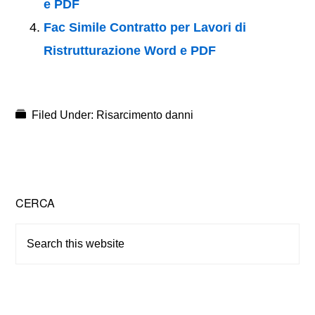
e PDF
Fac Simile Contratto per Lavori di
Ristrutturazione Word e PDF
Filed Under:
Risarcimento danni
Primary
CERCA
Sidebar
Search
this
website