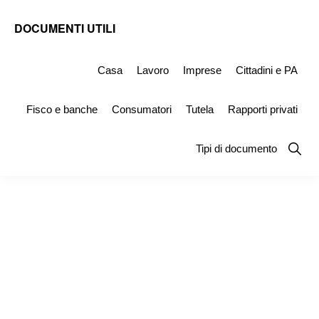
Skip
Skip
Skip
DOCUMENTI UTILI
to
to
to
Modelli
primary
main
primary
-
Casa
Lavoro
Imprese
Cittadini e PA
navigation
content
sidebar
Fac
Fisco e banche
Consumatori
Tutela
Rapporti privati
Simile
e
Show
Tipi di documento
Searc
Documenti
da
Stampare