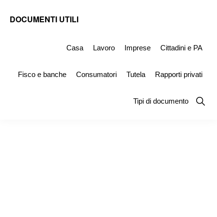
Skip
Skip
Skip
DOCUMENTI UTILI
to
to
to
Modelli
primary
main
primary
-
Casa
Lavoro
Imprese
Cittadini e PA
navigation
content
sidebar
Fac
Fisco e banche
Consumatori
Tutela
Rapporti privati
Simile
e
Show
Tipi di documento
Searc
Documenti
da
Stampare