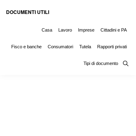
Skip
Skip
Skip
DOCUMENTI UTILI
to
to
to
Modelli
primary
main
primary
-
Casa
Lavoro
Imprese
Cittadini e PA
navigation
content
sidebar
Fac
Fisco e banche
Consumatori
Tutela
Rapporti privati
Simile
e
Show
Tipi di documento
Searc
Documenti
da
Stampare