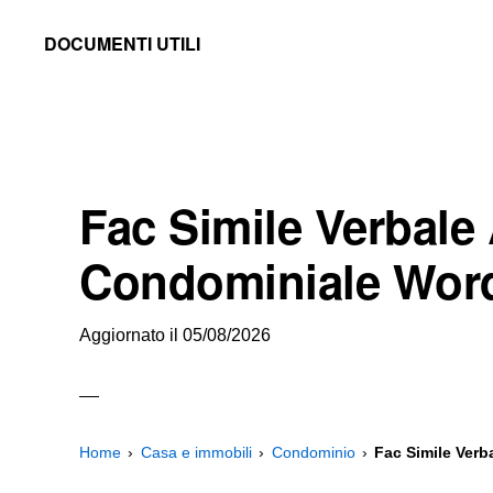
Skip
Skip
Skip
DOCUMENTI UTILI
to
to
to
Modelli
primary
main
primary
-
navigation
content
sidebar
Fac
Simile
Fac Simile Verbal
e
Documenti
Condominiale Wor
da
Stampare
Aggiornato il
05/08/2026
Home
Casa e immobili
Condominio
Fac Simile Ver