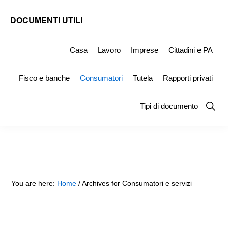
Skip
Skip
Skip
DOCUMENTI UTILI
to
to
to
Modelli
primary
main
primary
-
Casa
Lavoro
Imprese
Cittadini e PA
navigation
content
sidebar
Fac
Fisco e banche
Consumatori
Tutela
Rapporti privati
Simile
e
Show
Tipi di documento
Searc
Documenti
da
Stampare
You are here:
Home
/
Archives for Consumatori e servizi