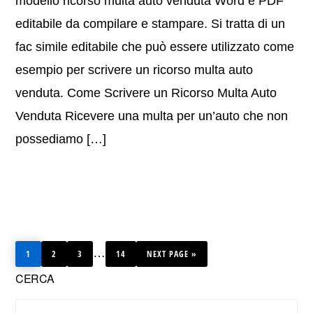
modello ricorso multa auto venduta Word e PDF
editabile da compilare e stampare. Si tratta di un
fac simile editabile che può essere utilizzato come
esempio per scrivere un ricorso multa auto
venduta. Come Scrivere un Ricorso Multa Auto
Venduta Ricevere una multa per un’auto che non
possediamo […]
PAGE
PAGE
PAGE
PAGE
GO
Interim
…
1
2
3
14
TO
NEXT PAGE »
Primary
pages
CERCA
omitted
Sidebar
Search